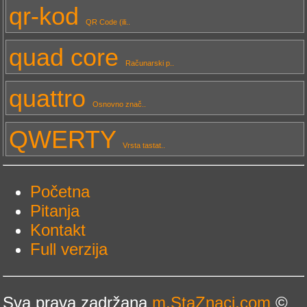
qr-kod
QR Code (ili..
quad core
Računarski p..
quattro
Osnovno znač..
QWERTY
Vrsta tastat..
Početna
Pitanja
Kontakt
Full verzija
Sva prava zadržana
m.StaZnaci.com
©