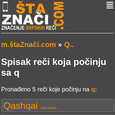
m.štaZnači.com
»
Q..
Spisak reči koja počinju
sa q
Pronađeno 5 reči koje počinju na
q
:
Qashqai
Vrsta Nissan..