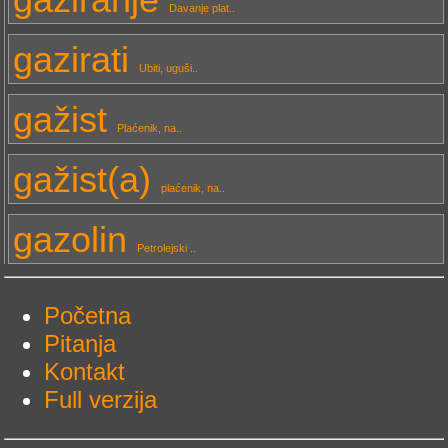
Davanje plat..
gazirati
Ubiti, uguši..
gažist
Plaćenik, na..
gažist(a)
plaćenik, na..
gazolin
Petrolejski ..
Početna
Pitanja
Kontakt
Full verzija