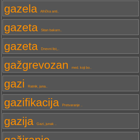
gazela
Afrička anti..
gazeta
Sitan bakarn..
gazeta
Dnevni list,..
gažgrevozan
med. koji bo..
gazi
Ratnik, juna..
gazifikacija
Pretvaranje ..
gazija
Gazi, junak ..
gažiranje