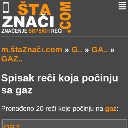
m.štaZnači.com
»
G..
»
GA..
»
GAZ..
Spisak reči koja počinju
sa gaz
Pronađeno 20 reči koje počinju na
gaz
:
gaz