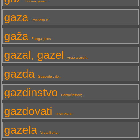
Dubina gažen..
gaza
Providna i t..
gaža
Zaloga, jems..
gazal, gazel
vrsta arapsk..
gazda
Gospodar; do..
gazdinstvo
Domaćinstvo;..
gazdovati
Privređivati..
gazela
Vrsta lirske..