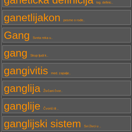
log. definic..
ganetlijakon
pesme o rođe..
Gang
Sveta reka u..
gang
Skup ljudi k..
gangivitis
med. zapalje..
ganglija
Živčani čvor..
ganglije
Čvorići ili ..
ganglijski sistem
Svi živci u ..