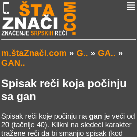
m.štaZnači.com
»
G..
»
GA..
»
GAN..
Spisak reči koja počinju
sa gan
Spisak reči koje počinju na
gan
je veći od
20 (tačnije 40). Klikni na sledeći karakter
tražene reči da bi smanjio spisak (kod