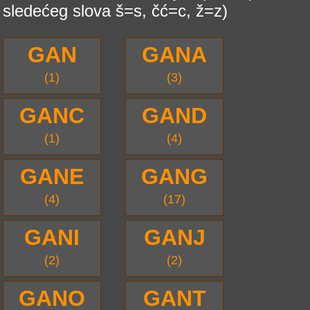
sledećeg slova š=s, čć=c, ž=z)
GAN
GANA
(1)
(3)
GANC
GAND
(1)
(4)
GANE
GANG
(4)
(17)
GANI
GANJ
(2)
(2)
GANO
GANT