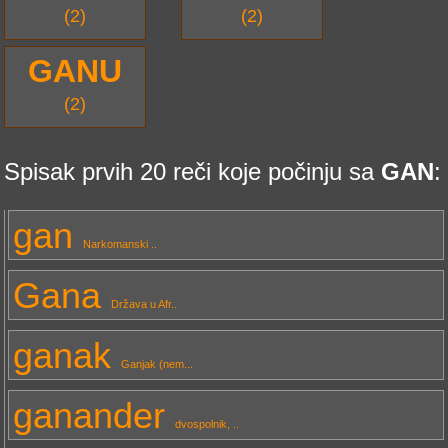
(2)
(2)
GANU
(2)
Spisak prvih 20 reči koje počinju sa
GAN
:
gan
Narkomanski ..
Gana
Država u Afr..
ganak
Ganjak (nem...
ganander
dvospolnik, ..