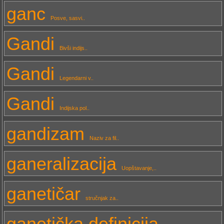
ganc
Posve, sasvi..
Gandi
Bivši indijs..
Gandi
Legendarni v..
Gandi
Indijska pol..
gandizam
Naziv za fil..
ganeralizacija
Uopštavanje,..
ganetičar
stručnjak za..
ganetička definicija