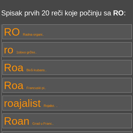
Spisak prvih 20 reči koje počinju sa
RO
:
RO
Radna organi..
ro
1slovo grčke..
Roa
Bivši kubans..
Roa
Francuski pi..
roajalist
Rojalist. ..
Roan
Grad u Franc..