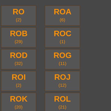
RO
ROA
(2)
(6)
ROB
ROC
(29)
(1)
ROD
ROG
(32)
(11)
ROI
ROJ
(2)
(12)
ROK
ROL
(20)
(21)