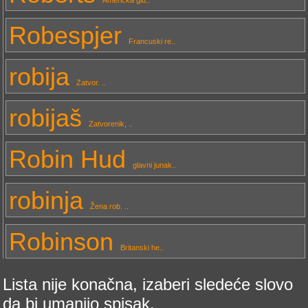
Robespjer
Francuski re..
robija
Zatvor. ..
robijaš
Zatvorenik, ..
Robin Hud
glavni junak..
robinja
Žena rob. ..
Robinson
Britanski he..
Lista nije konačna, izaberi sledeće slovo
da bi umanjio spisak.