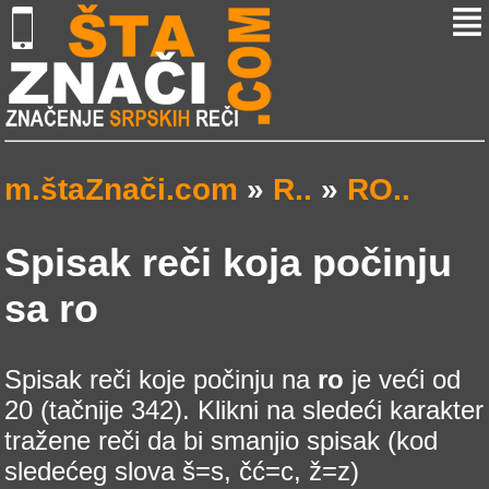
m.štaZnači.com
»
R..
»
RO..
Spisak reči koja počinju
sa ro
Spisak reči koje počinju na
ro
je veći od
20 (tačnije 342). Klikni na sledeći karakter
tražene reči da bi smanjio spisak (kod
sledećeg slova š=s, čć=c, ž=z)