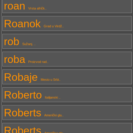
roan
Vrsta afričk..
Roanok
Grad u Virdž..
rob
Sužanj. ..
roba
Proizvod rad..
Robaje
Mesto u Srbi..
Roberto
Italijanski ..
Roberts
Američki glu..
Roberts
Američka glu..