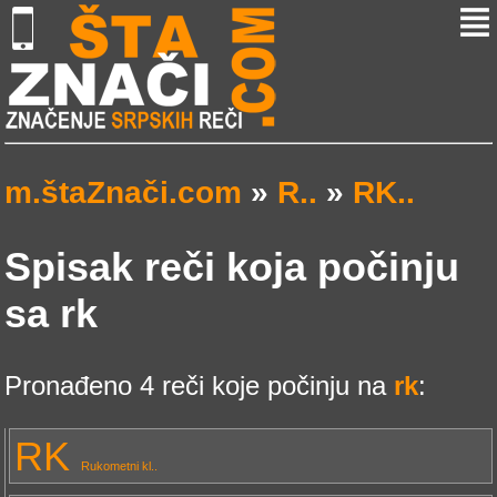
m.štaZnači.com
»
R..
»
RK..
Spisak reči koja počinju
sa rk
Pronađeno 4 reči koje počinju na
rk
:
RK
Rukometni kl..