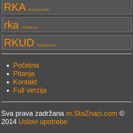
RKA
Ruska kosmič..
rka
Hrkanje pri ..
RKUD
Radničko kul..
Početna
Pitanja
Kontakt
Full verzija
Sva prava zadržana
m.StaZnaci.com
©
2014
Uslovi upotrebe