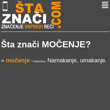
Šta znači MOČENJE?
»
močenje
Namakanje, umakanje.
• imenica