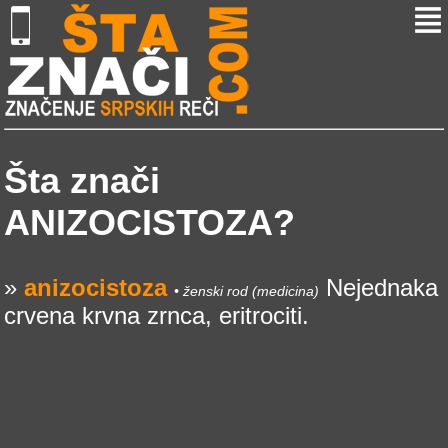
Šta znači
ANIZOCISTOZA?
»
anizocistoza
Nejednaka
• ženski rod (medicina)
crvena krvna zrnca, eritrociti.