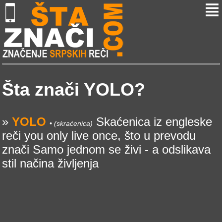
Šta znači YOLO?
»
YOLO
Skaćenica iz engleske
• (skraćenica)
reči you only live once, što u prevodu
znači Samo jednom se živi - a odslikava
stil načina življenja